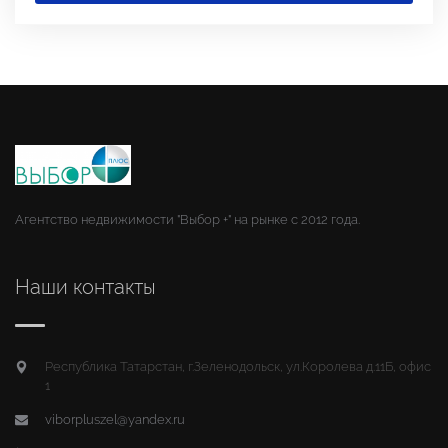
Агентство недвижимости "Выбор +" на рынке с 2012 года.
Наши контакты
Республика Татарстан, г.Зеленодольск, ул.Королева д.11Б, офис
1
viborpluszel@yandex.ru