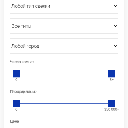
Число комнат
0
8+
Площадь (кв. м.)
0
350 000+
Цена