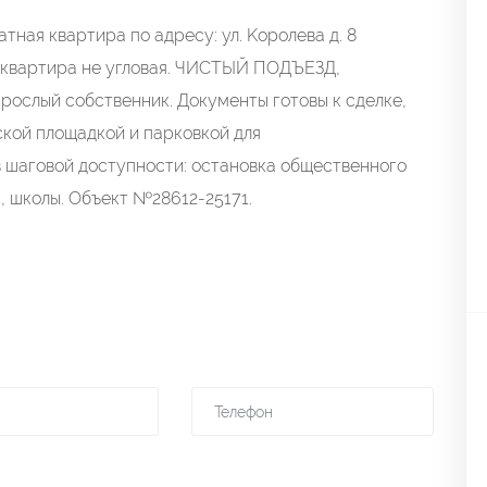
aя кваpтира по aдpeсу: ул. Kopoлeва д. 8
 квaртира не угловая. ЧИCTЫЙ ПОДЪЕЗД,
ый coбствeнник. Дoкументы готовы к cделкe,
cкой площадкой и парковкой для
в шаговой доступности: остановка общественного
, школы. Объект №28612-25171.