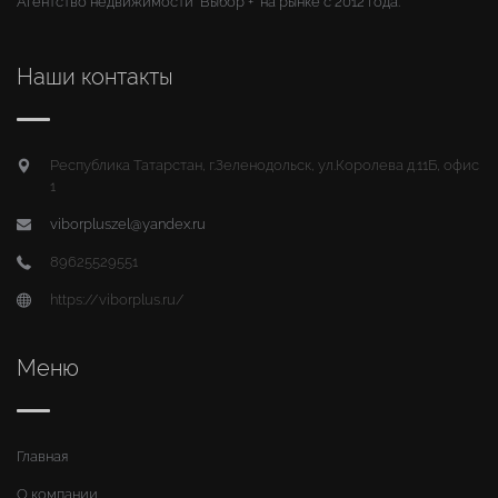
Агентство недвижимости "Выбор +" на рынке с 2012 года.
Наши контакты
Республика Татарстан, г.Зеленодольск, ул.Королева д.11Б, офис
1
viborpluszel@yandex.ru
89625529551
https://viborplus.ru/
Меню
Главная
О компании