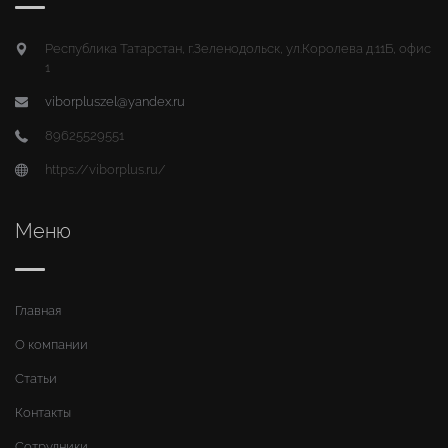
Республика Татарстан, г.Зеленодольск, ул.Королева д.11Б, офис
1
viborpluszel@yandex.ru
89625529551
https://viborplus.ru/
Меню
Главная
О компании
Статьи
Контакты
Сотрудники