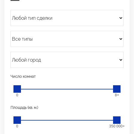
Число комнат
0
8+
Площадь (кв. м.)
0
350 000+