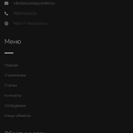
viborpluszel@yandex.ru
89625529551
https://viborplus.ru/
Меню
Главная
О компании
Статьи
Контакты
Сотрудники
Наши объекты