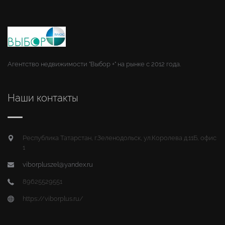
Агентство недвижимости "Выбор +" на рынке с 2012 года.
Наши контакты
Республика Татарстан, г.Зеленодольск, ул.Королева д.11Б, офис
1
viborpluszel@yandex.ru
89625529551
https://viborplus.ru/