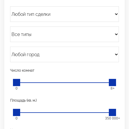
Число комнат
0
8+
Площадь (кв. м.)
0
350 000+