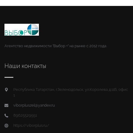
Агентство недвижимости "Выбор +" на рынке с 2012 года.
Наши контакты
Республика Татарстан, г.Зеленодольск, ул.Королева д.11Б, офис
1
viborpluszel@yandex.ru
89625529551
https://viborplus.ru/