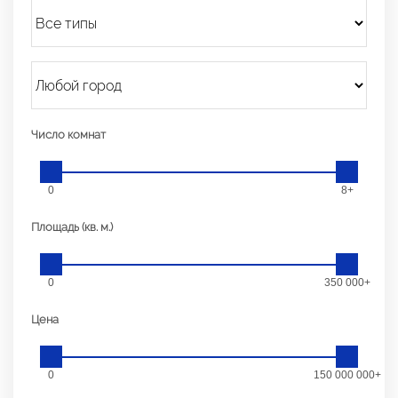
Число комнат
0
8+
Площадь (кв. м.)
0
350 000+
Цена
0
150 000 000+