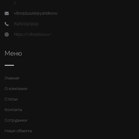
1
viborpluszel@yandex.ru
89625529551
https://viborplus.ru/
Меню
Главная
О компании
Статьи
Контакты
Сотрудники
Наши объекты