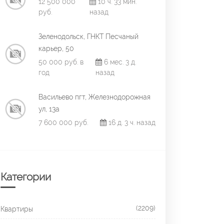
12 500 000
10 ч. 33 мин.
руб.
назад
Зеленодольск, ГНКТ Песчаный
карьер, 50
50 000 руб. в
6 мес. 3 д.
год
назад
Васильево пгт, Железнодорожная
ул, 13а
7 600 000 руб.
16 д. 3 ч. назад
Категории
(2209)
Квартиры