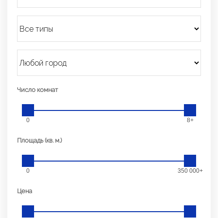
Число комнат
0
8+
Площадь (кв. м.)
0
350 000+
Цена