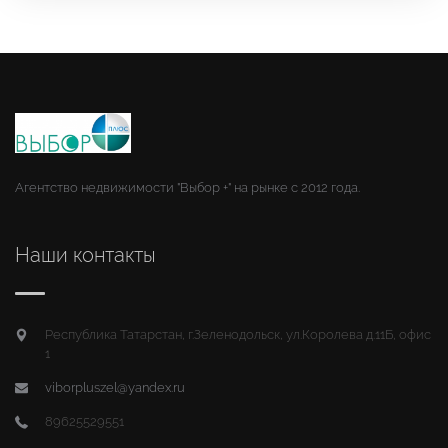
Агентство недвижимости "Выбор +" на рынке с 2012 года.
Наши контакты
Республика Татарстан, г.Зеленодольск, ул.Королева д.11Б, офис
1
viborpluszel@yandex.ru
89625529551