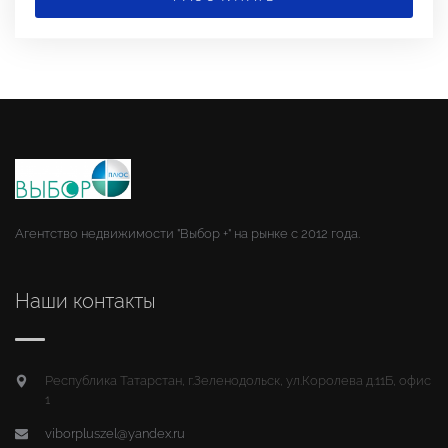
Агентство недвижимости "Выбор +" на рынке с 2012 года.
Наши контакты
Республика Татарстан, г.Зеленодольск, ул.Королева д.11Б, офис
1
viborpluszel@yandex.ru