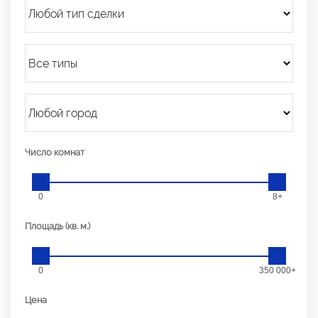
Число комнат
0
8+
Площадь (кв. м.)
0
350 000+
Цена