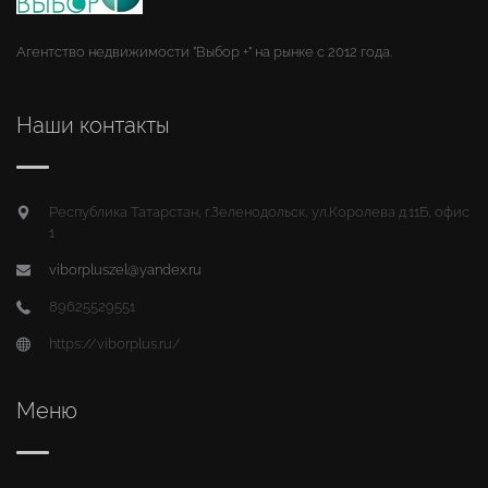
Агентство недвижимости "Выбор +" на рынке с 2012 года.
Наши контакты
Республика Татарстан, г.Зеленодольск, ул.Королева д.11Б, офис
1
viborpluszel@yandex.ru
89625529551
https://viborplus.ru/
Меню