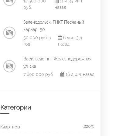
12 500 000
11 ч. 35 мин.
руб.
назад
Зеленодольск, ГНКТ Песчаный
карьер, 50
50 000 руб. в
6 мес. 3 д.
год
назад
Васильево пгт, Железнодорожная
ул, 13а
7 600 000 руб.
16 д. 4 ч. назад
Категории
(2209)
Квартиры