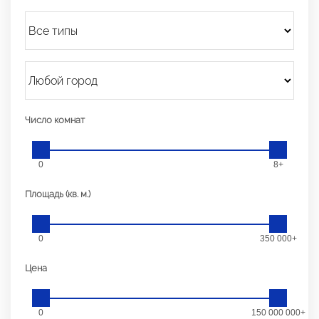
Число комнат
0
8+
Площадь (кв. м.)
0
350 000+
Цена
0
150 000 000+