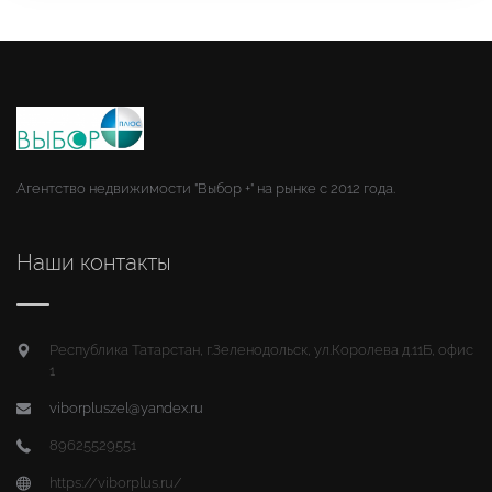
Агентство недвижимости "Выбор +" на рынке с 2012 года.
Наши контакты
Республика Татарстан, г.Зеленодольск, ул.Королева д.11Б, офис
1
viborpluszel@yandex.ru
89625529551
https://viborplus.ru/