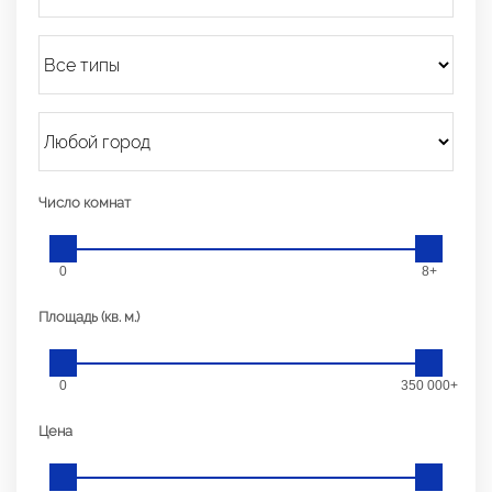
Число комнат
0
8+
Площадь (кв. м.)
0
350 000+
Цена