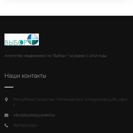
Агентство недвижимости "Выбор +" на рынке с 2012 года.
Наши контакты
Республика Татарстан, г.Зеленодольск, ул.Королева д.11Б, офис
1
viborpluszel@yandex.ru
89625529551