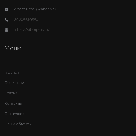
viborpluszel@yandex.ru
89625529551
https://viborplus.ru/
Меню
Главная
О компании
Статьи
Контакты
Сотрудники
Наши объекты