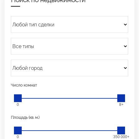
Число комнат
0
8+
Площадь (кв. м.)
0
350 000+