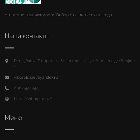
Агентство недвижимости "Выбор +" на рынке с 2012 года.
Наши контакты
Республика Татарстан, г.Зеленодольск, ул.Королева д.11Б, офис
1
viborpluszel@yandex.ru
89625529551
https://viborplus.ru/
Меню