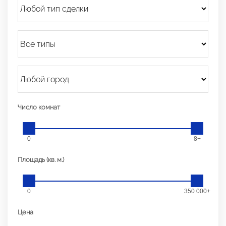
Число комнат
0
8+
Площадь (кв. м.)
0
350 000+
Цена