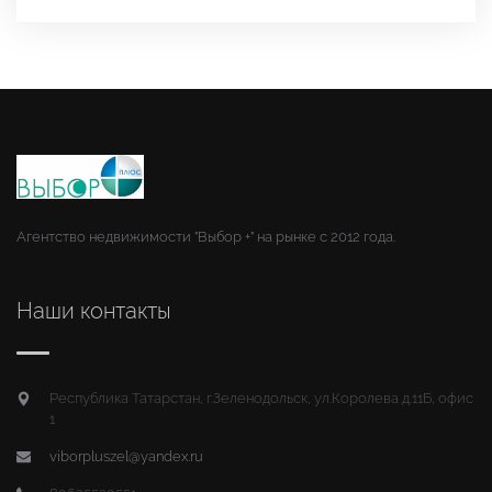
Агентство недвижимости "Выбор +" на рынке с 2012 года.
Наши контакты
Республика Татарстан, г.Зеленодольск, ул.Королева д.11Б, офис
1
viborpluszel@yandex.ru