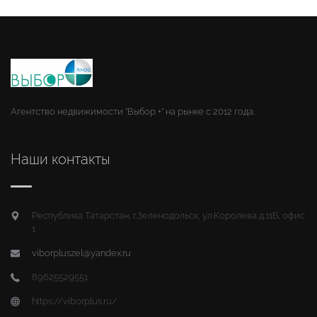
Агентство недвижимости "Выбор +" на рынке с 2012 года.
Наши контакты
Республика Татарстан, г.Зеленодольск, ул.Королева д.11Б, офис
1
viborpluszel@yandex.ru
89625529551
https://viborplus.ru/