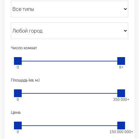
Число комнат
0
8+
Площадь (кв. м.)
0
350 000+
Цена
0
150 000 000+