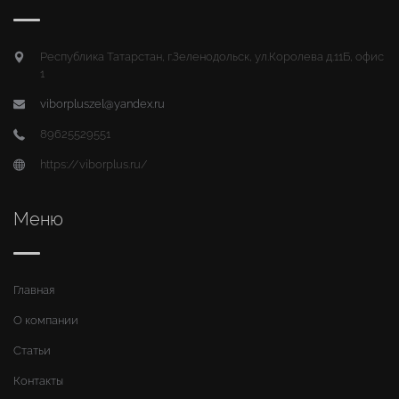
Республика Татарстан, г.Зеленодольск, ул.Королева д.11Б, офис
1
viborpluszel@yandex.ru
89625529551
https://viborplus.ru/
Меню
Главная
О компании
Статьи
Контакты