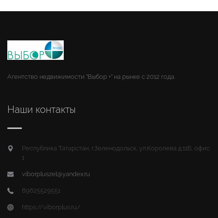
Агентство недвижимости "Выбор +" на рынке с 2012 года.
Наши контакты
Республика Татарстан, г.Зеленодольск, ул.Королева д.11Б, офис
1
viborpluszel@yandex.ru
89625529551
https://viborplus.ru/