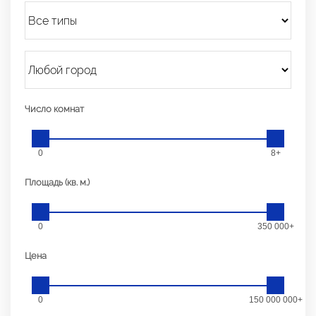
Число комнат
0
8+
Площадь (кв. м.)
0
350 000+
Цена
0
150 000 000+