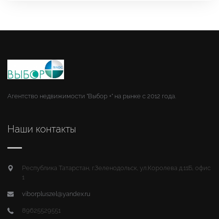
Агентство недвижимости "Выбор +" на рынке с 2012 года.
Наши контакты
Республика Татарстан, г.Зеленодольск, ул.Королева д.11Б, офис
1
viborpluszel@yandex.ru
89625529551