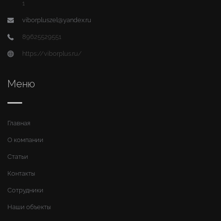
1
viborpluszel@yandex.ru
89625529551
https://viborplus.ru/
Меню
Главная
О компании
Статьи
Контакты
Сотрудники
Наши объекты