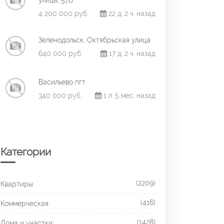
улица, 57В
4 200 000 руб.
22 д. 2 ч. назад
Зеленодольск, Октябрьская улица
640 000 руб.
17 д. 2 ч. назад
Васильево пгт.
340 000 руб.
1 л. 5 мес. назад
Категории
(2209)
Квартиры
(416)
Коммерческая
(1428)
Дома и участки