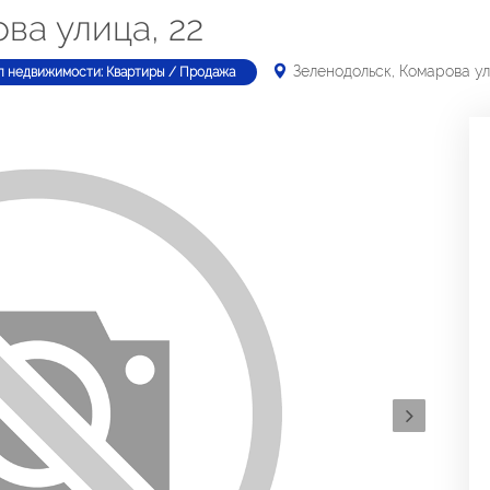
ва улица, 22
Зеленодольск, Комарова ул
п недвижимости: Квартиры / Продажа