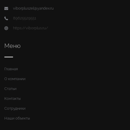
viborpluszel@yandex.ru
89625529551
https://viborplus.ru/
Меню
Главная
О компании
Статьи
Контакты
Сотрудники
Наши объекты