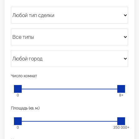
Число комнат
0
8+
Площадь (кв. м.)
0
350 000+