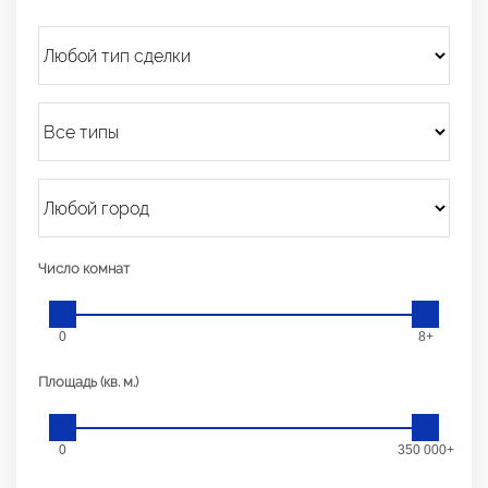
Число комнат
0
8+
Площадь (кв. м.)
0
350 000+