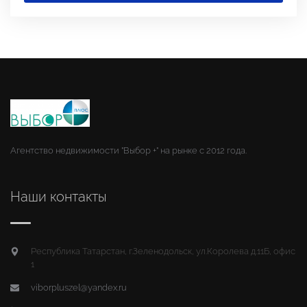
Агентство недвижимости "Выбор +" на рынке с 2012 года.
Наши контакты
Республика Татарстан, г.Зеленодольск, ул.Королева д.11Б, офис
1
viborpluszel@yandex.ru