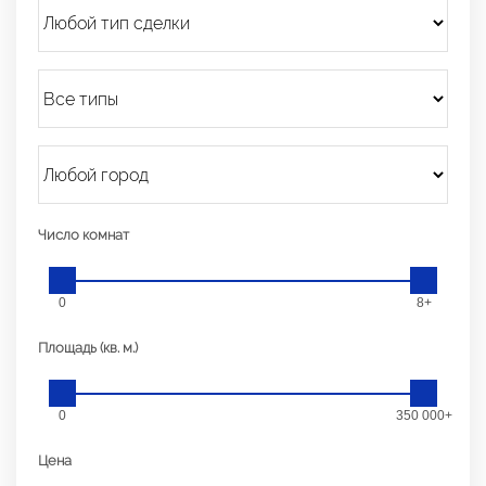
Число комнат
0
8+
Площадь (кв. м.)
0
350 000+
Цена