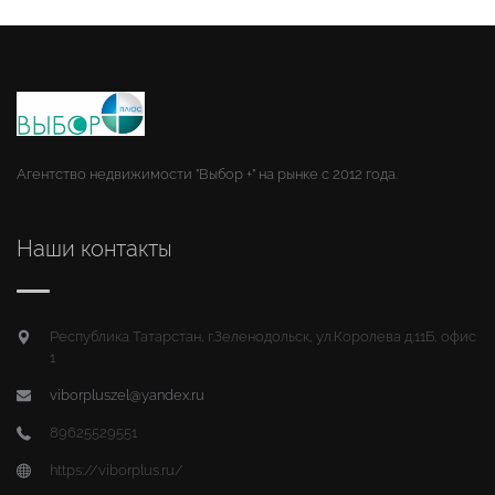
Агентство недвижимости "Выбор +" на рынке с 2012 года.
Наши контакты
Республика Татарстан, г.Зеленодольск, ул.Королева д.11Б, офис
1
viborpluszel@yandex.ru
89625529551
https://viborplus.ru/