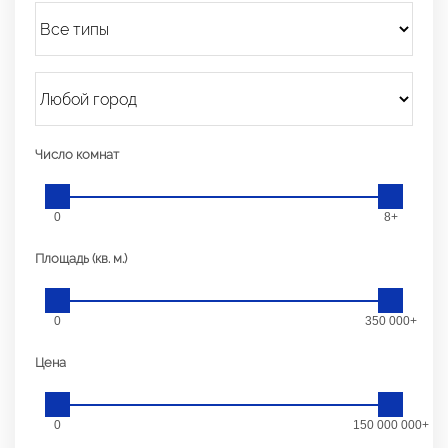
Число комнат
0
8+
Площадь (кв. м.)
0
350 000+
Цена
0
150 000 000+