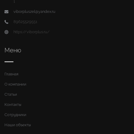
1
viborpluszel@yandex.ru
89625529551
https://viborplus.ru/
Меню
Главная
О компании
Статьи
Контакты
Сотрудники
Наши объекты