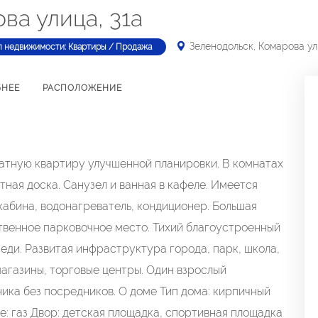
ва улица, 31а
Зеленодольск, Комарова ул
п недвижимости: Квартиры / Продажа
БНЕЕ
РАСПОЛОЖЕНИЕ
атную квартиру улучшенной планировки. В комнатах
ная доска. Санузел и ванная в кафеле. Имеется
абина, водонагреватель, кондиционер. Большая
обственное парковочное место. Тихий благоустроенный
еди. Развитая инфраструктура города, парк, школа,
магазины, торговые центры. Один взрослый
ика без посредников. О доме Тип дома: кирпичный
ме: газ Двор: детская площадка, спортивная площадка