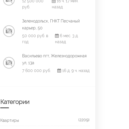
12 500 000
16 ч. 17 мин.
руб.
назад
Зеленодольск, ГНКТ Песчаный
карьер, 50
50 000 руб. в
6 мес. 3 д.
год
назад
Васильево пгт, Железнодорожная
ул, 13а
7 600 000 руб.
16 д. 9 ч. назад
Категории
(2209)
Квартиры