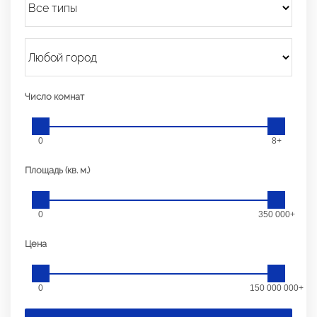
Число комнат
0
8+
Площадь (кв. м.)
0
350 000+
Цена
0
150 000 000+