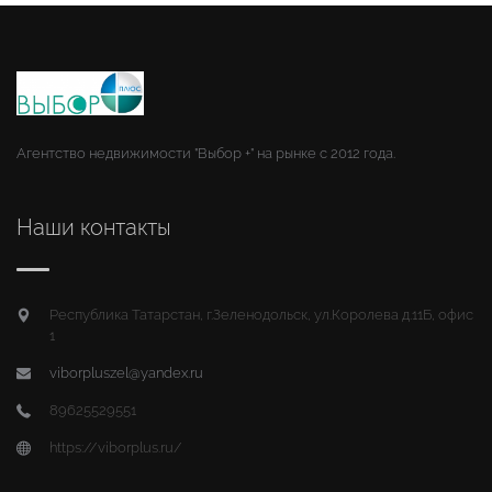
Агентство недвижимости "Выбор +" на рынке с 2012 года.
Наши контакты
Республика Татарстан, г.Зеленодольск, ул.Королева д.11Б, офис
1
viborpluszel@yandex.ru
89625529551
https://viborplus.ru/