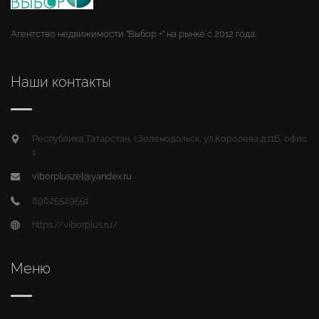
Агентство недвижимости "Выбор +" на рынке с 2012 года.
Наши контакты
Республика Татарстан, г.Зеленодольск, ул.Королева д.11Б, офис
1
viborpluszel@yandex.ru
89625529551
https://viborplus.ru/
Меню