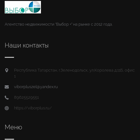
Агентство недвижимости "Выбор +" на рынке с 2012 года.
Наши контакты
Республика Татарстан, г.Зеленодольск, ул.Королева д.11Б, офис
1
viborpluszel@yandex.ru
89625529551
https://viborplus.ru/
Меню