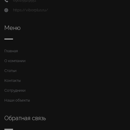
89625529551
https://viborplus.ru/
Меню
Главная
О компании
Статьи
Контакты
Сотрудники
Наши объекты
Обратная связь