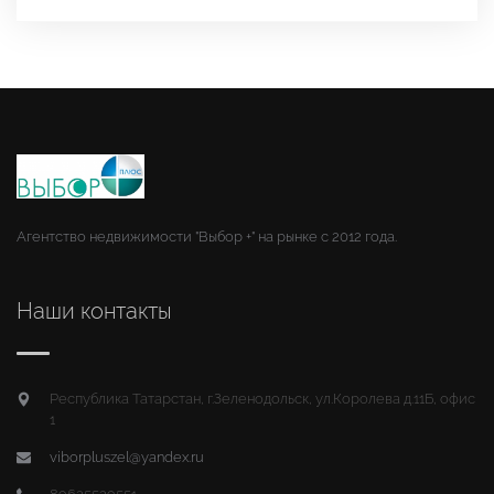
Агентство недвижимости "Выбор +" на рынке с 2012 года.
Наши контакты
Республика Татарстан, г.Зеленодольск, ул.Королева д.11Б, офис
1
viborpluszel@yandex.ru