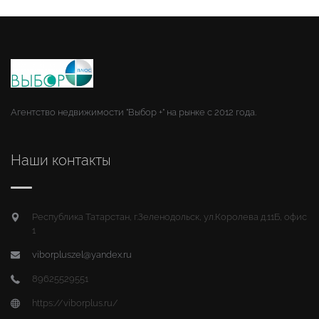
Агентство недвижимости "Выбор +" на рынке с 2012 года.
Наши контакты
Республика Татарстан, г.Зеленодольск, ул.Королева д.11Б, офис
1
viborpluszel@yandex.ru
89625529551
https://viborplus.ru/