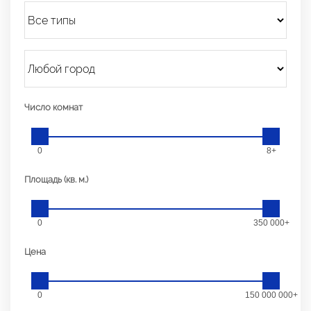
Число комнат
0
8+
Площадь (кв. м.)
0
350 000+
Цена
0
150 000 000+