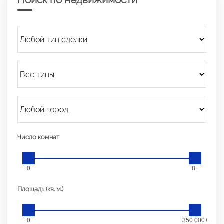
Число комнат
0
8+
Площадь (кв. м.)
0
350 000+