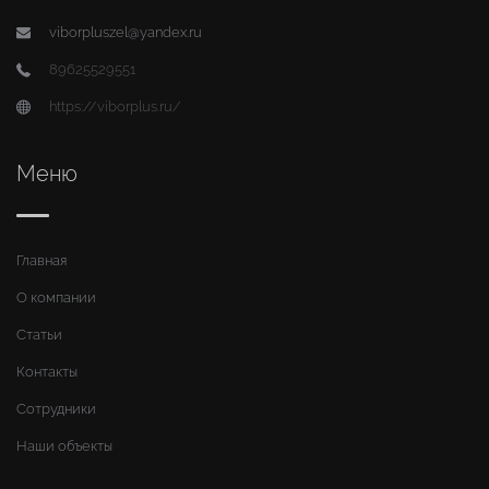
viborpluszel@yandex.ru
89625529551
https://viborplus.ru/
Меню
Главная
О компании
Статьи
Контакты
Сотрудники
Наши объекты