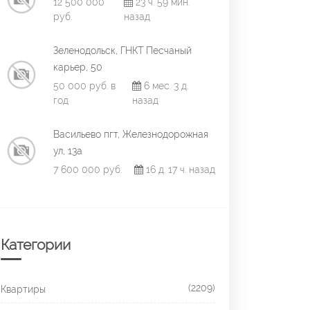
12 500 000
23 ч. 59 мин.
руб.
назад
Зеленодольск, ГНКТ Песчаный
карьер, 50
50 000 руб. в
6 мес. 3 д.
год
назад
Васильево пгт, Железнодорожная
ул, 13а
7 600 000 руб.
16 д. 17 ч. назад
Категории
(2209)
Квартиры