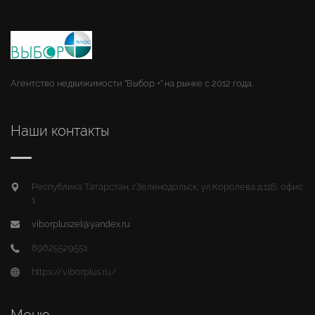
Агентство недвижимости "Выбор +" на рынке с 2012 года.
Наши контакты
Республика Татарстан, г.Зеленодольск, ул.Королева д.11Б, офис
1
viborpluszel@yandex.ru
89625529551
https://viborplus.ru/
Меню