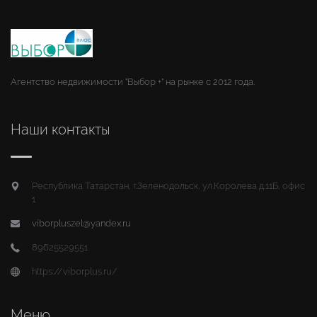
Агентство недвижимости "Выбор +" на рынке с 2012 года.
Наши контакты
Республика Татарстан, г.Зеленодольск, ул.Королева д.11Б, офис
1
viborpluszel@yandex.ru
89625529551
https://viborplus.ru/
Меню