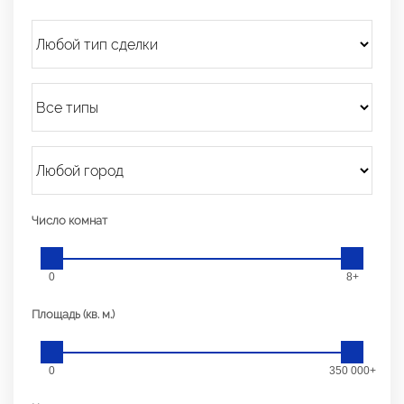
Число комнат
0
8+
Площадь (кв. м.)
0
350 000+