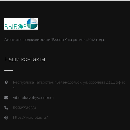
Агентство недвижимости "Выбор +" на рынке с 2012 года.
Наши контакты
Республика Татарстан, г.Зеленодольск, ул.Королева д.11Б, офис
1
viborpluszel@yandex.ru
89625529551
https://viborplus.ru/