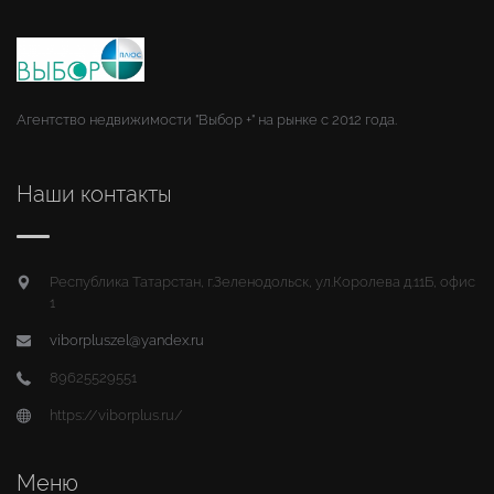
Агентство недвижимости "Выбор +" на рынке с 2012 года.
Наши контакты
Республика Татарстан, г.Зеленодольск, ул.Королева д.11Б, офис
1
viborpluszel@yandex.ru
89625529551
https://viborplus.ru/
Меню