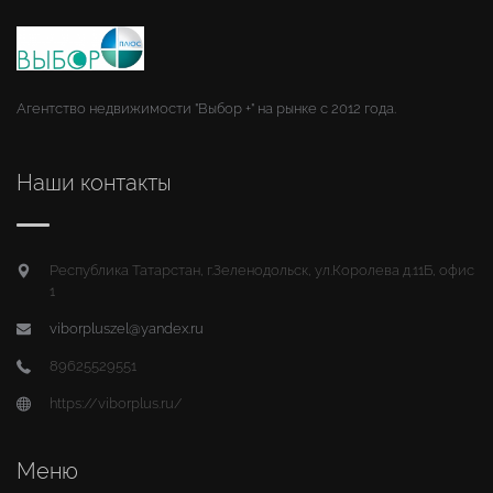
Агентство недвижимости "Выбор +" на рынке с 2012 года.
Наши контакты
Республика Татарстан, г.Зеленодольск, ул.Королева д.11Б, офис
1
viborpluszel@yandex.ru
89625529551
https://viborplus.ru/
Меню