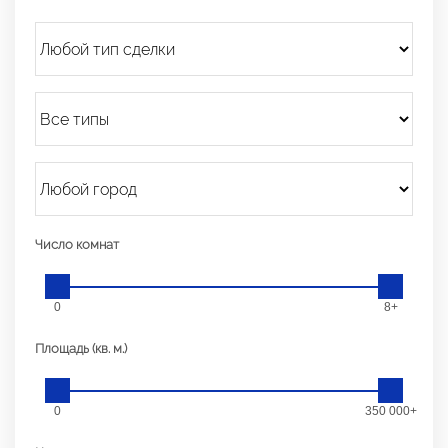
Число комнат
0
8+
Площадь (кв. м.)
0
350 000+