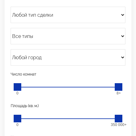
Число комнат
0
8+
Площадь (кв. м.)
0
350 000+