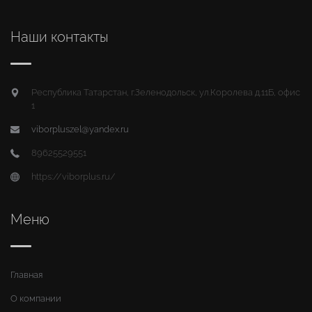
Наши контакты
Республика Татарстан, г.Зеленодольск, ул.Королева д.11Б, офис
1
viborpluszel@yandex.ru
89625529551
https://viborplus.ru/
Меню
Главная
О компании