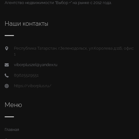
Агентство недвижимости "Выбор +" на рынке с 2012 года.
Наши контакты
Республика Татарстан, г.Зеленодольск, ул.Королева д.11Б, офис
1
viborpluszel@yandex.ru
89625529551
https://viborplus.ru/
Меню
Главная