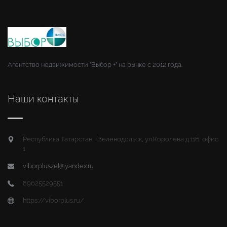
Агентство недвижимости "Выбор +" на рынке с 2012 года.
Наши контакты
Республика Татарстан, г.Зеленодольск, ул.Королева д.11Б, офис
1
viborpluszel@yandex.ru
89625529551
https://viborplus.ru/